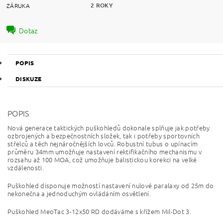
2 ROKY
ZÁRUKA
Dotaz
POPIS
DISKUZE
POPIS
Nová generace taktických puškohledů dokonale splňuje jak potřeby
ozbrojených a bezpečnostních složek, tak i potřeby sportovních
střelců a těch nejnáročnějších lovců. Robustní tubus o upínacím
průměru 34mm umožňuje nastavení rektifikačního mechanismu v
rozsahu až 100 MOA, což umožňuje balistickou korekci na velké
vzdálenosti.
Puškohled disponuje možností nastavení nulové paralaxy od 25m do
nekonečna a jednoduchým ovládáním osvětlení.
Puškohled MeoTac 3-12x50 RD dodáváme s křížem Mil-Dot 3.