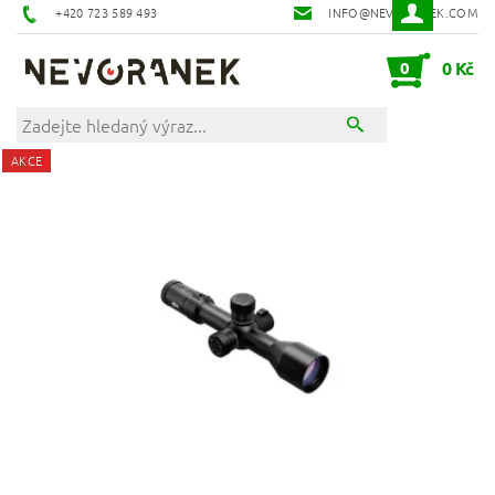
+420 723 589 493
INFO@NEVORANEK.COM
0
0 Kč
AKCE