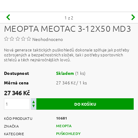
1
z 2
MEOPTA MEOTAC 3-12X50 MD3
Neohodnoceno
Nová generace taktických puškohledů dokonale splňuje jak potřeby
ozbrojených a bezpečnostních složek, tak i potřeby sportovních
střelců a těch nejnáročnějších lovců.
(1 ks)
Dostupnost
Skladem
27 346 Kč / 1 ks
Měrná cena
27 346 Kč
10681
KÓD PRODUKTU
MEOPTA
ZNAČKA
PUŠKOHLEDY
KATEGORIE