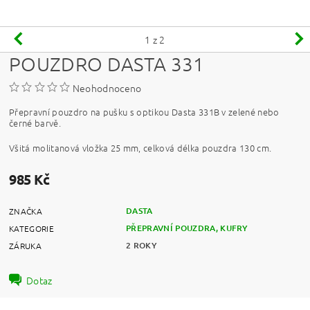
1
z 2
POUZDRO DASTA 331
Neohodnoceno
Přepravní pouzdro na pušku s optikou Dasta 331B v zelené nebo
černé barvě.
Všitá molitanová vložka 25 mm, celková délka pouzdra 130 cm.
985 Kč
DASTA
ZNAČKA
PŘEPRAVNÍ POUZDRA, KUFRY
KATEGORIE
2 ROKY
ZÁRUKA
Dotaz