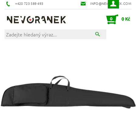
+420 723 589 493
INFO@NEVORANEK.COM
0
0 Kč