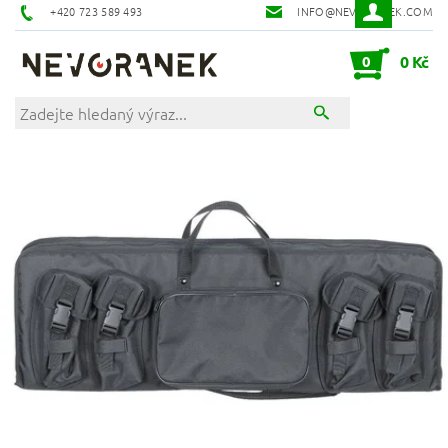
+420 723 589 493
INFO@NEVORANEK.COM
0
0 Kč