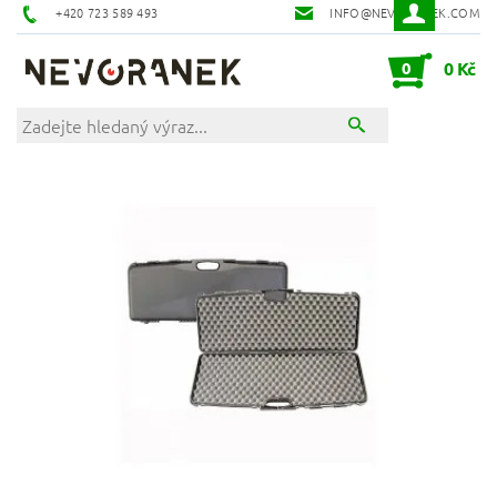
+420 723 589 493
INFO@NEVORANEK.COM
0
0 Kč