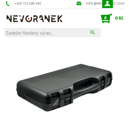
+420 723 589 493
INFO@NEVORANEK.COM
0
0 Kč