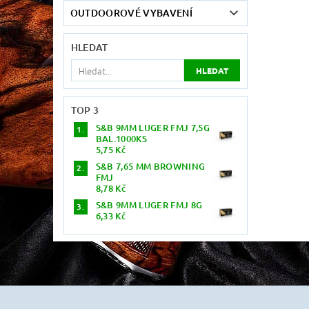
OUTDOOROVÉ VYBAVENÍ
HLEDAT
TOP 3
S&B 9MM LUGER FMJ 7,5G
BAL.1000KS
5,75 Kč
S&B 7,65 MM BROWNING
FMJ
8,78 Kč
S&B 9MM LUGER FMJ 8G
6,33 Kč