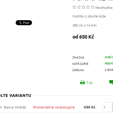
Neohodno
Vodítko z ploché kůže.
280 cm x 14 mm.
od 650 Kč
ZUBÍ
ZNAČKA
PŘEP
KATEGORIE
2 RO
ZÁRUKA
Tisk
LTE VARIANTU
Barva: Hnědá
Momentálně nedostupné
690 Kč
NE