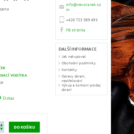
info
@
nevoranek.co
ceno
m
+420 723 589 493
FB stránka
DALŠÍ INFORMACE
Jak nakupovat
Obchodní podmínky
ČEK
Kontakty
ÍNACÍ VODÍTKA
Opravy zbraní,
nastřelování
KY
Výkup a komisní prodej
zbraní
Dotaz