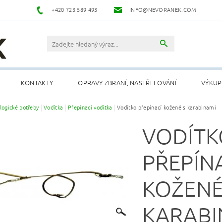
+420 723 589 493
INFO@NEVORANEK.COM
KONTAKTY
OPRAVY ZBRANÍ, NASTŘELOVÁNÍ
VÝKUP
logické potřeby
Vodítka
Přepínací vodítka
Vodítko přepínací kožené s karabinami
VODÍTK
PŘEPÍN
KOŽENÉ
KARABI