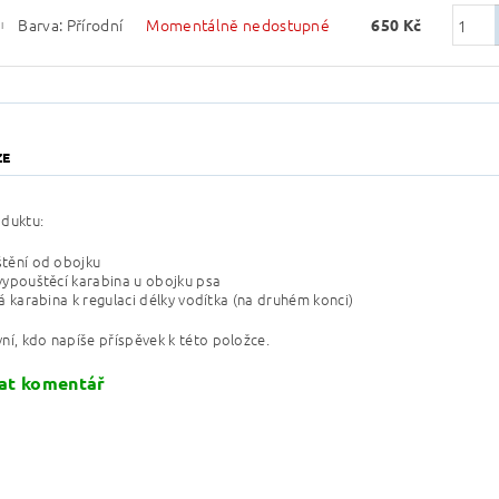
Barva: Přírodní
Momentálně nedostupné
650 Kč
I
ZE
oduktu:
tění od obojku
vypouštěcí karabina u obojku psa
ká karabina k regulaci délky vodítka (na druhém konci)
ní, kdo napíše příspěvek k této položce.
at komentář