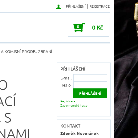
|
PŘIHLÁŠENÍ
REGISTRACE
0
0 Kč
 A KOMISNÍ PRODEJ ZBRANÍ
PŘIHLÁŠENÍ
E-mail
O
Heslo
ACÍ
Registrace
Zapomenuté heslo
 S
KONTAKT
NAMI
Zdeněk Nevoránek