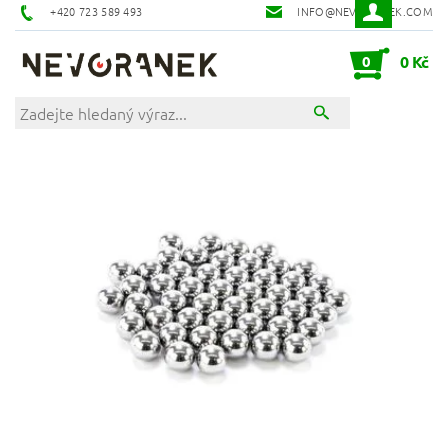
+420 723 589 493
INFO@NEVORANEK.COM
0
0 Kč