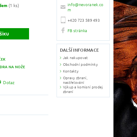
info
@
nevoranek.co
(1 ks)
adem
m
+420 723 589 493
FB stránka
DALŠÍ INFORMACE
Jak nakupovat
ČEK
Obchodní podmínky
DRA NA NOŽE
Kontakty
Opravy zbraní,
Dotaz
nastřelování
Výkup a komisní prodej
zbraní