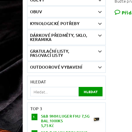
Buďte prv
OBUV
Přid
KYNOLOGICKÉ POTŘEBY
DÁRKOVÉ PŘEDMĚTY, SKLO,
KERAMIKA
GRATULAČNÍ LISTY,
PASOVACÍ LISTY
OUTDOOROVÉ VYBAVENÍ
HLEDAT
TOP 3
S&B 9MM LUGER FMJ 7,5G
BAL.1000KS
5,75 Kč