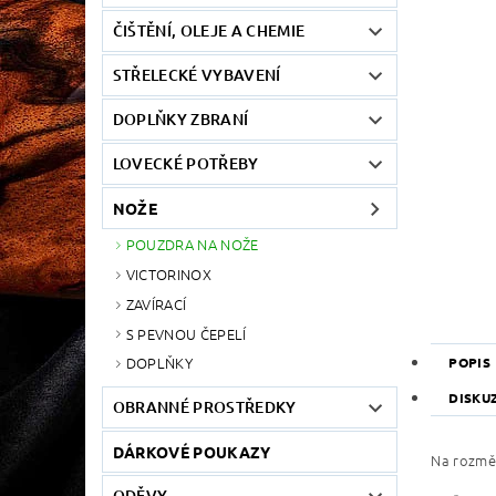
ČIŠTĚNÍ, OLEJE A CHEMIE
STŘELECKÉ VYBAVENÍ
DOPLŇKY ZBRANÍ
LOVECKÉ POTŘEBY
NOŽE
POUZDRA NA NOŽE
VICTORINOX
ZAVÍRACÍ
S PEVNOU ČEPELÍ
DOPLŇKY
POPIS
DISKU
OBRANNÉ PROSTŘEDKY
DÁRKOVÉ POUKAZY
Na rozměr
ODĚVY