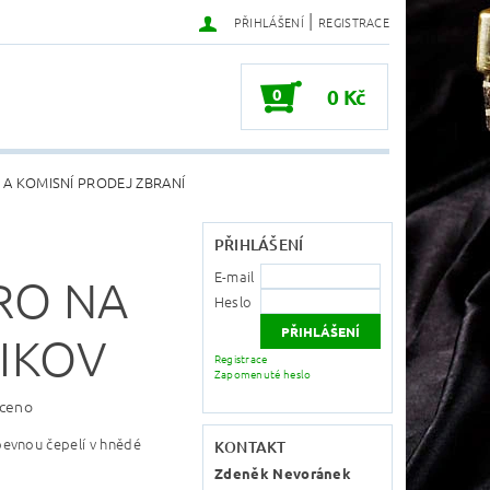
|
PŘIHLÁŠENÍ
REGISTRACE
0
0 Kč
 A KOMISNÍ PRODEJ ZBRANÍ
PŘIHLÁŠENÍ
E-mail
RO NA
Heslo
IKOV
Registrace
Zapomenuté heslo
ceno
evnou čepelí v hnědé
KONTAKT
Zdeněk Nevoránek