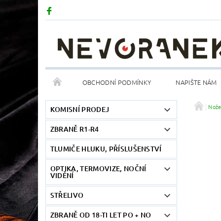
OBCHODNÍ PODMÍNKY
NAPIŠTE NÁM
Nož
KOMISNÍ PRODEJ
ZBRANĚ R1-R4
TLUMIČE HLUKU, PŘÍSLUŠENSTVÍ
OPTIKA, TERMOVIZE, NOČNÍ
VIDĚNÍ
STŘELIVO
ZBRANĚ OD 18-TI LET PO + NO