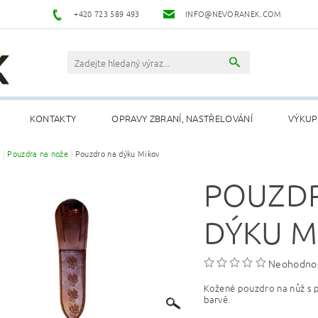
+420 723 589 493
INFO@NEVORANEK.COM
KONTAKTY
OPRAVY ZBRANÍ, NASTŘELOVÁNÍ
VÝKUP
e
Pouzdra na nože
Pouzdro na dýku Mikov
POUZD
DÝKU M
Neohodno
Kožené pouzdro na nůž s p
barvě.