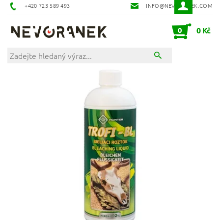
+420 723 589 493
INFO@NEVORANEK.COM
0
0 Kč