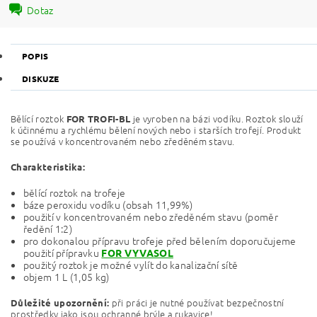
Dotaz
POPIS
DISKUZE
Bělící roztok
je vyroben na bázi vodíku. Roztok slouží
FOR TROFI-BL
k účinnému a rychlému bělení nových nebo i starších trofejí. Produkt
se používá v koncentrovaném nebo zředěném stavu.
Charakteristika:
bělící roztok na trofeje
báze peroxidu vodíku (obsah 11,99%)
použití v koncentrovaném nebo zředěném stavu (poměr
ředění 1:2)
pro dokonalou přípravu trofeje před bělením doporučujeme
použití přípravku
FOR VYVASOL
použitý roztok je možné vylít do kanalizační sítě
objem 1 L (1,05 kg)
při práci je nutné používat bezpečnostní
Důležité upozornění:
prostředky jako jsou ochranné brýle a rukavice!