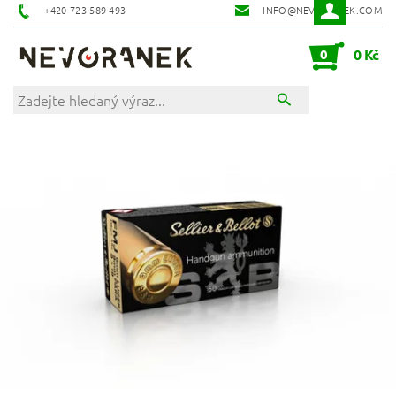
+420 723 589 493
INFO@NEVORANEK.COM
0
0 Kč