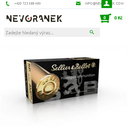
+420 723 589 493
INFO@NEVORANEK.COM
0
0 Kč