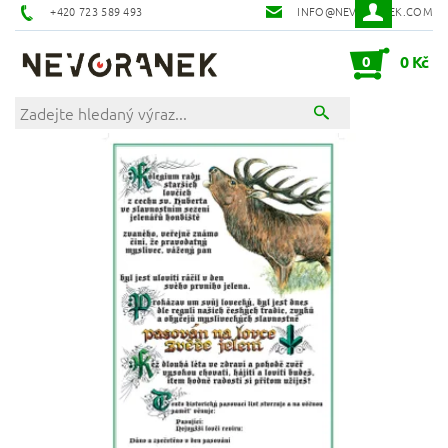
+420 723 589 493
INFO@NEVORANEK.COM
0
0 Kč