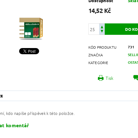
Dostupnost
Skl
14,52 Kč
731
KÓD PRODUKTU
SELLI
ZNAČKA
OSTA
KATEGORIE
Tisk
ZE
ní, kdo napíše příspěvek k této položce.
at komentář