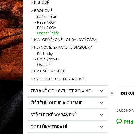
KULOVÉ
BROKOVÉ
Ráže 12GA
Ráže 16GA
Ráže 20GA
Ostatní ráže
MALORÁŽKOVÉ - OKRAJOVÝ ZÁPAL
PLYNOVÉ, EXPANZNÍ, DIABOLKY
Diabolky
Do plynovek
Ostatní
CVIČNÉ - VYBÍJECÍ
VÝHODNÁ BALENÍ STŘELIVA
ZBRANĚ OD 18-TI LET PO + NO
DISKU
ČIŠTĚNÍ, OLEJE A CHEMIE
Buďte prv
STŘELECKÉ VYBAVENÍ
Přid
DOPLŇKY ZBRANÍ