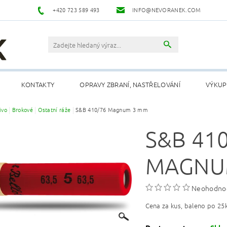
+420 723 589 493
INFO@NEVORANEK.COM
KONTAKTY
OPRAVY ZBRANÍ, NASTŘELOVÁNÍ
VÝKUP
ivo
Brokové
Ostatní ráže
S&B 410/76 Magnum 3 mm
S&B 41
MAGNU
Neohodno
Cena za kus, baleno po 25k