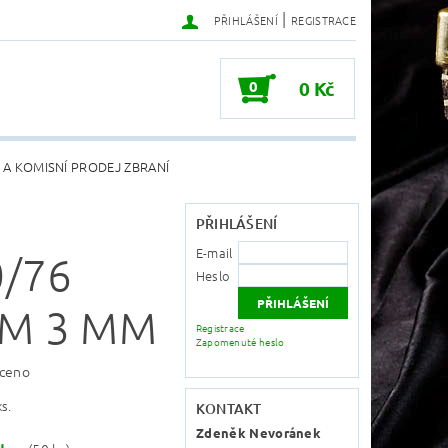
|
PŘIHLÁŠENÍ
REGISTRACE
0
0 Kč
 A KOMISNÍ PRODEJ ZBRANÍ
PŘIHLÁŠENÍ
E-mail
0/76
Heslo
M 3 MM
Registrace
Zapomenuté heslo
ceno
s.
KONTAKT
Zdeněk Nevoránek