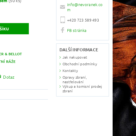
(50 ks)
adem
info
@
nevoranek.co
m
+420 723 589 493
FB stránka
DALŠÍ INFORMACE
ER & BELLOT
Jak nakupovat
TNÍ RÁŽE
Obchodní podmínky
Kontakty
Dotaz
Opravy zbraní,
nastřelování
Výkup a komisní prodej
zbraní