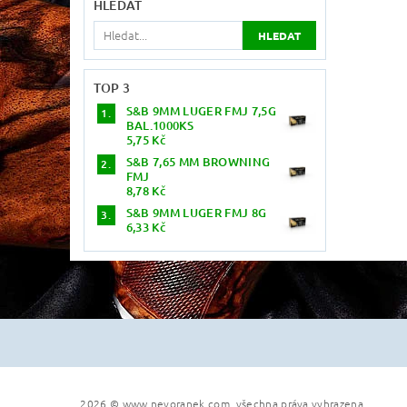
HLEDAT
TOP 3
S&B 9MM LUGER FMJ 7,5G
BAL.1000KS
5,75 Kč
S&B 7,65 MM BROWNING
FMJ
8,78 Kč
S&B 9MM LUGER FMJ 8G
6,33 Kč
2026 © www.nevoranek.com, všechna práva vyhrazena