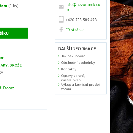
info
@
nevoranek.co
(1 ks)
adem
m
+420 723 589 493
FB stránka
DALŠÍ INFORMACE
Jak nakupovat
RE
Obchodní podmínky
AKY, BROŽE
Kontakty
KY
Opravy zbraní,
nastřelování
Výkup a komisní prodej
Dotaz
zbraní