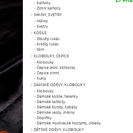
Přid
Kalhoty
Zimní kalhoty
MIKINY, SVETRY
Mikiny
Svetry
KOŠILE
Dlouhý rukáv
Krátký rukáv
Slim
KLOBOUKY, ČEPICE
Klobouky
Čepice letní, kšiltovky
Čepice zimní
Kukly
DÁMSKÉ ODĚVY, KLOBOUKY
Klobouky
Dámské košile, halenky
Dámské kalhoty
Dámské bundy, kabáty
Dámské vesty, mikiny
Doplňky
Dámské myslivecké kostýmy, obleky
DĚTSKÉ ODĚVY, KLOBOUKY