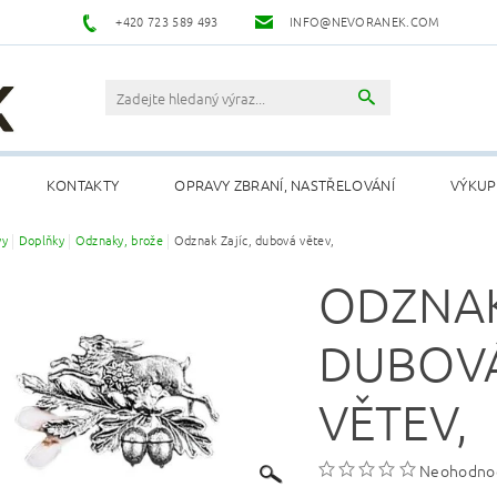
+420 723 589 493
INFO@NEVORANEK.COM
KONTAKTY
OPRAVY ZBRANÍ, NASTŘELOVÁNÍ
VÝKUP
vy
Doplňky
Odznaky, brože
Odznak Zajíc, dubová větev,
ODZNAK
DUBOV
VĚTEV,
Neohodno