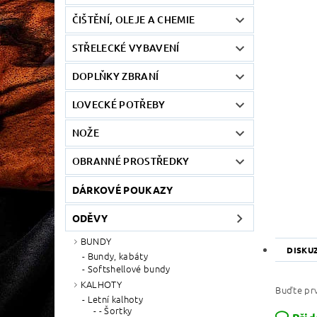
ČIŠTĚNÍ, OLEJE A CHEMIE
STŘELECKÉ VYBAVENÍ
DOPLŇKY ZBRANÍ
LOVECKÉ POTŘEBY
NOŽE
OBRANNÉ PROSTŘEDKY
DÁRKOVÉ POUKAZY
ODĚVY
BUNDY
DISKU
Bundy, kabáty
Softshellové bundy
KALHOTY
Buďte prv
Letní kalhoty
- Šortky