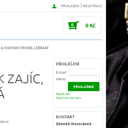
|
PŘIHLÁŠENÍ
REGISTRACE
0
0 Kč
 A KOMISNÍ PRODEJ ZBRANÍ
PŘIHLÁŠENÍ
E-mail
 ZAJÍC,
Heslo
Á
Registrace
Zapomenuté heslo
KONTAKT
ceno
Zdeněk Nevoránek