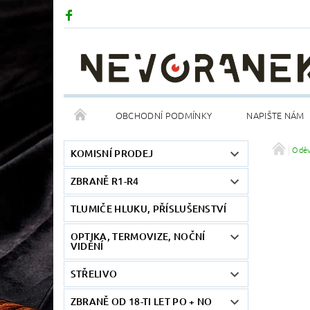
OBCHODNÍ PODMÍNKY
NAPIŠTE NÁM
Odě
KOMISNÍ PRODEJ
ZBRANĚ R1-R4
TLUMIČE HLUKU, PŘÍSLUŠENSTVÍ
OPTIKA, TERMOVIZE, NOČNÍ
VIDĚNÍ
STŘELIVO
ZBRANĚ OD 18-TI LET PO + NO