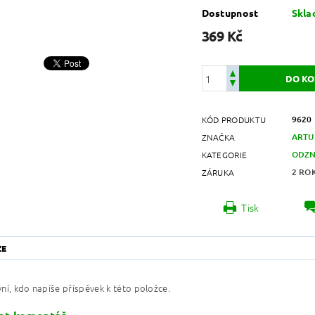
Dostupnost
Skl
369 Kč
9620
KÓD PRODUKTU
ARTU
ZNAČKA
ODZN
KATEGORIE
2 RO
ZÁRUKA
Tisk
ZE
ní, kdo napíše příspěvek k této položce.