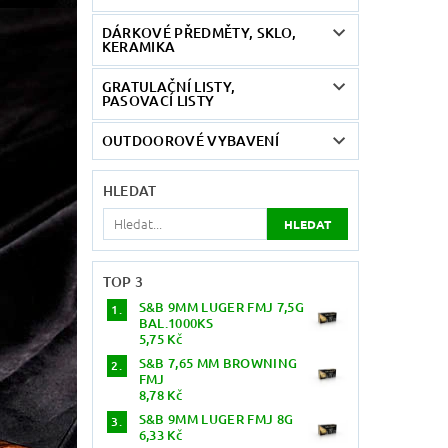
DÁRKOVÉ PŘEDMĚTY, SKLO,
KERAMIKA
GRATULAČNÍ LISTY,
PASOVACÍ LISTY
OUTDOOROVÉ VYBAVENÍ
HLEDAT
TOP 3
S&B 9MM LUGER FMJ 7,5G
BAL.1000KS
5,75 Kč
S&B 7,65 MM BROWNING
FMJ
8,78 Kč
S&B 9MM LUGER FMJ 8G
6,33 Kč