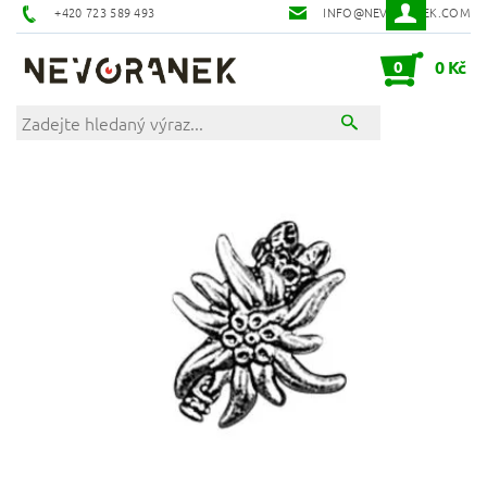
+420 723 589 493
INFO@NEVORANEK.COM
0
0 Kč