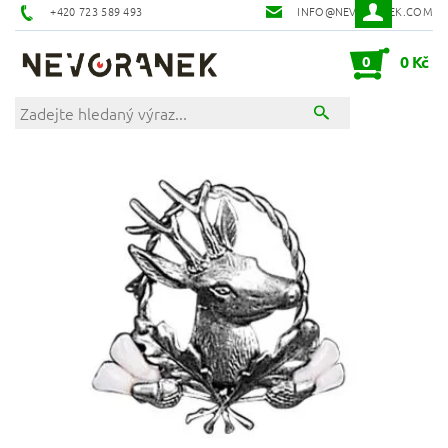
+420 723 589 493
INFO@NEVORANEK.COM
0
0 Kč