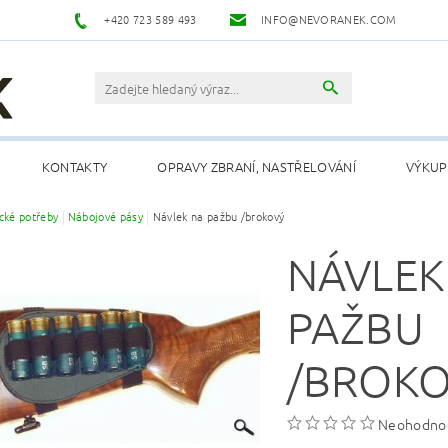
+420 723 589 493
INFO@NEVORANEK.COM
KONTAKTY
OPRAVY ZBRANÍ, NASTŘELOVÁNÍ
VÝKUP
cké potřeby
Nábojové pásy
Návlek na pažbu /brokový
NÁVLEK
PAŽBU
/BROK
Neohodno