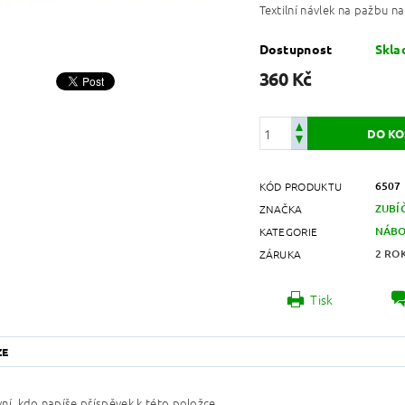
Textilní návlek na pažbu n
Dostupnost
Skl
360 Kč
6507
KÓD PRODUKTU
ZUBÍ
ZNAČKA
NÁBO
KATEGORIE
2 RO
ZÁRUKA
Tisk
ZE
ní, kdo napíše příspěvek k této položce.