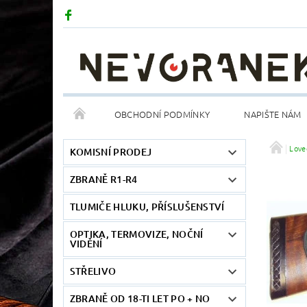
OBCHODNÍ PODMÍNKY
NAPIŠTE NÁM
Love
KOMISNÍ PRODEJ
ZBRANĚ R1-R4
TLUMIČE HLUKU, PŘÍSLUŠENSTVÍ
OPTIKA, TERMOVIZE, NOČNÍ
VIDĚNÍ
STŘELIVO
ZBRANĚ OD 18-TI LET PO + NO