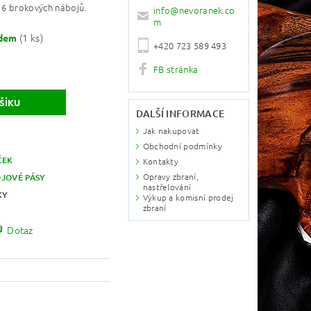
a 6 brokových nábojů.
info
@
nevoranek.co
m
(1 ks)
adem
+420 723 589 493
FB stránka
DALŠÍ INFORMACE
Jak nakupovat
Obchodní podmínky
ČEK
Kontakty
Opravy zbraní,
JOVÉ PÁSY
nastřelování
KY
Výkup a komisní prodej
zbraní
Dotaz