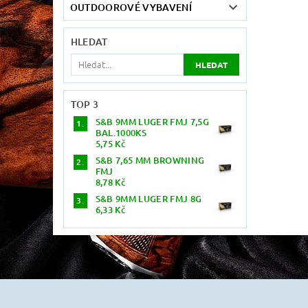
OUTDOOROVÉ VYBAVENÍ
HLEDAT
TOP 3
S&B 9MM LUGER FMJ 7,5G
BAL.1000KS
5,75 Kč
S&B 7,65 MM BROWNING
FMJ
8,78 Kč
S&B 9MM LUGER FMJ 8G
6,33 Kč