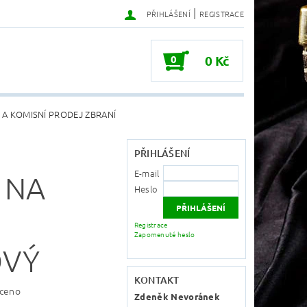
|
PŘIHLÁŠENÍ
REGISTRACE
0
0 Kč
 A KOMISNÍ PRODEJ ZBRANÍ
PŘIHLÁŠENÍ
E-mail
 NA
Heslo
Registrace
Zapomenuté heslo
OVÝ
KONTAKT
ceno
Zdeněk Nevoránek