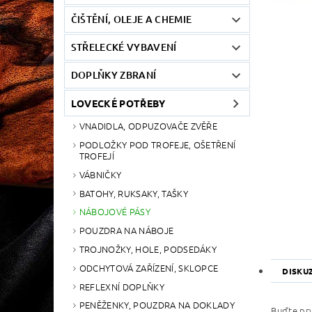
ČIŠTĚNÍ, OLEJE A CHEMIE
STŘELECKÉ VYBAVENÍ
DOPLŇKY ZBRANÍ
LOVECKÉ POTŘEBY
VNADIDLA, ODPUZOVAČE ZVĚŘE
PODLOŽKY POD TROFEJE, OŠETŘENÍ
TROFEJÍ
VÁBNIČKY
BATOHY, RUKSAKY, TAŠKY
NÁBOJOVÉ PÁSY
POUZDRA NA NÁBOJE
TROJNOŽKY, HOLE, PODSEDÁKY
ODCHYTOVÁ ZAŘÍZENÍ, SKLOPCE
DISKU
REFLEXNÍ DOPLŇKY
PENĚŽENKY, POUZDRA NA DOKLADY
Buďte prv