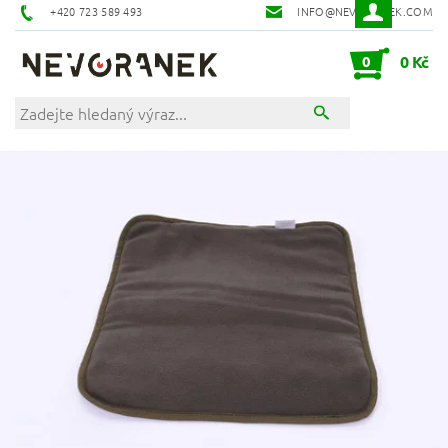
+420 723 589 493
INFO@NEVORANEK.COM
0
0 Kč