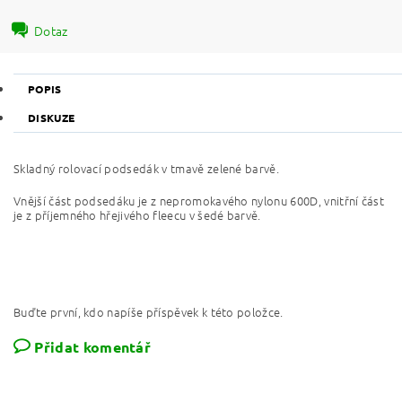
Dotaz
POPIS
DISKUZE
Skladný rolovací podsedák v tmavě zelené barvě.
Vnější část podsedáku je z nepromokavého nylonu 600D, vnitřní část
je z příjemného hřejivého fleecu v šedé barvě.
Buďte první, kdo napíše příspěvek k této položce.
Přidat komentář