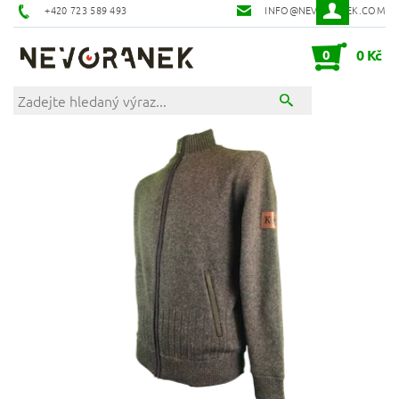
+420 723 589 493
INFO@NEVORANEK.COM
0
0 Kč