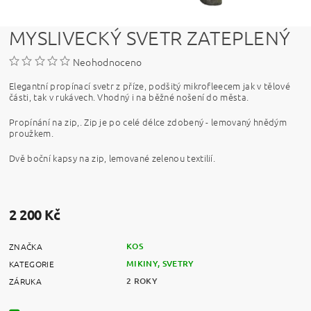
MYSLIVECKÝ SVETR ZATEPLENÝ
Neohodnoceno
Elegantní propínací svetr z příze, podšitý mikrofleecem jak v tělové
části, tak v rukávech. Vhodný i na běžné nošení do města.
Propínání na zip,. Zip je po celé délce zdobený - lemovaný hnědým
proužkem.
Dvě boční kapsy na zip, lemované zelenou textilií.
2 200 Kč
KOS
ZNAČKA
MIKINY, SVETRY
KATEGORIE
2 ROKY
ZÁRUKA