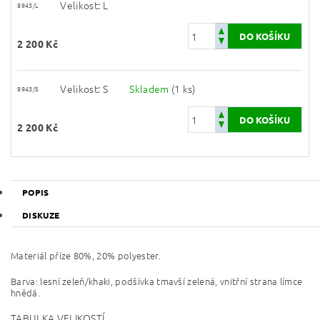
Velikost: L
8943/L
2 200 Kč
Velikost: S
Skladem
(1 ks)
8943/S
2 200 Kč
POPIS
DISKUZE
Materiál příze 80%, 20% polyester.
Barva: lesní zeleň/khaki, podšívka tmavší zelená, vnitřní strana límce
hnědá.
TABULKA VELIKOSTÍ