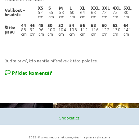
XS
S
M
L
XL
XXL
3XL
4XL
5XL
Velikost -
52
55
58
60
64
68
72
75
80
hrudník
cm
cm
cm
cm
cm
cm
cm
cm
cm
44
46
48
50
52
54
56
58
60
62
64
Šířka
88
92
96
100
104
108
112
116
122
130
141
pasu
cm
cm
cm
cm
cm
cm
cm
cm
cm
cm
cm
Buďte první, kdo napíše příspěvek k této položce.
Přidat komentář
Shoptet.cz
2026 © www.nevoranek.com, všechna práva vyhrazena