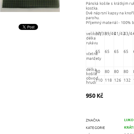
Pánská košile s krátkým r
kostka.
Dvě náprsní kapsy na knoflí
parohu.
Příjemný materiál - 100% b
velikost
37/38
39/40
41/42
43/4
délka
rukávu
65
65
65
65
včetně
manžety
délka
80
80
80
80
košile
obvod
110
118
126
132
hrudi
950 Kč
LUKO
ZNAČKA
KRÁT
KATEGORIE