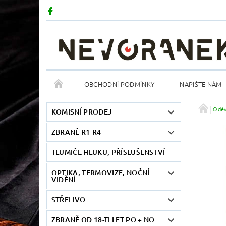
OBCHODNÍ PODMÍNKY
NAPIŠTE NÁM
Odě
KOMISNÍ PRODEJ
ZBRANĚ R1-R4
TLUMIČE HLUKU, PŘÍSLUŠENSTVÍ
OPTIKA, TERMOVIZE, NOČNÍ
VIDĚNÍ
STŘELIVO
ZBRANĚ OD 18-TI LET PO + NO