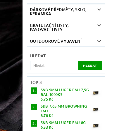
DÁRKOVÉ PŘEDMĚTY, SKLO,
KERAMIKA
GRATULAČNÍ LISTY,
PASOVACÍ LISTY
OUTDOOROVÉ VYBAVENÍ
HLEDAT
TOP 3
S&B 9MM LUGER FMJ 7,5G
BAL.1000KS
5,75 Kč
S&B 7,65 MM BROWNING
FMJ
8,78 Kč
S&B 9MM LUGER FMJ 8G
6,33 Kč