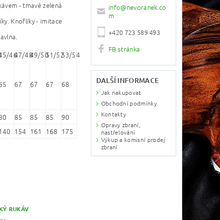
ukávem - tmavě zelená
info
@
nevoranek.co
m
ky. Knoflíky - imitace
+420 723 589 493
avlna.
FB stránka
4
45/46
47/48
49/50
51/52
53/54
DALŠÍ INFORMACE
65
67
67
67
68
Jak nakupovat
Obchodní podmínky
Kontakty
80
85
85
85
90
Opravy zbraní,
140
154
161
168
175
nastřelování
Výkup a komisní prodej
zbraní
KÝ RUKÁV