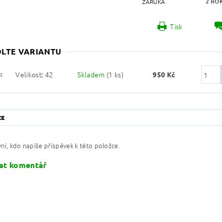
2 RO
ZÁRUKA
Tisk
LTE VARIANTU
Velikost: 42
Skladem
(1 ks)
950 Kč
2
ZE
ní, kdo napíše příspěvek k této položce.
at komentář