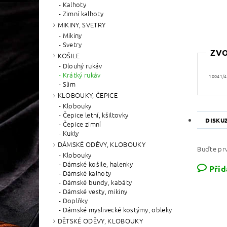
Kalhoty
Zimní kalhoty
MIKINY, SVETRY
Mikiny
Svetry
ZVO
KOŠILE
Dlouhý rukáv
Krátký rukáv
10041/4
Slim
KLOBOUKY, ČEPICE
Klobouky
Čepice letní, kšiltovky
DISKU
Čepice zimní
Kukly
DÁMSKÉ ODĚVY, KLOBOUKY
Buďte prv
Klobouky
Dámské košile, halenky
Přid
Dámské kalhoty
Dámské bundy, kabáty
Dámské vesty, mikiny
Doplňky
Dámské myslivecké kostýmy, obleky
DĚTSKÉ ODĚVY, KLOBOUKY