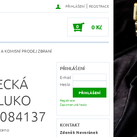
|
PŘIHLÁŠENÍ
REGISTRACE
0
0 Kč
 A KOMISNÍ PRODEJ ZBRANÍ
PŘIHLÁŠENÍ
E-mail
ECKÁ
Heslo
 LUKO
Registrace
Zapomenuté heslo
084137
KONTAKT
ceno
Zdeněk Nevoránek