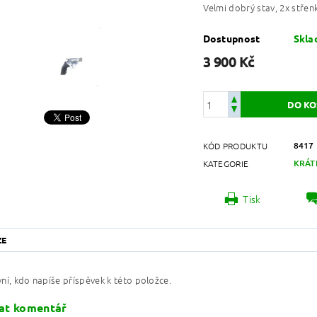
Velmi dobrý stav, 2x střenk
Dostupnost
Skl
3 900 Kč
8417
KÓD PRODUKTU
KRÁT
KATEGORIE
Tisk
ZE
ní, kdo napíše příspěvek k této položce.
at komentář