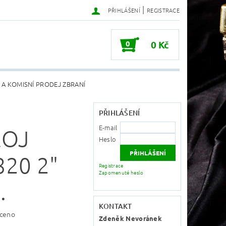
|
PŘIHLÁŠENÍ
REGISTRACE
0
0 Kč
 A KOMISNÍ PRODEJ ZBRANÍ
PŘIHLÁŠENÍ
E-mail
ROJ
Heslo
20 2"
Registrace
Zapomenuté heslo
.
KONTAKT
ceno
Zdeněk Nevoránek