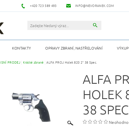
+420 723 589 493
INFO@NEVORANEK.COM
KONTAKTY
OPRAVY ZBRANÍ, NASTŘELOVÁNÍ
VÝKUP
ISNÍ PRODEJ
Krátké zbraně
ALFA PROJ Holek 820 2" 38 Spec.
ALFA P
HOLEK 8
38 SPEC
Neohodno