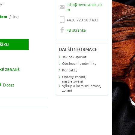
y.
info
@
nevoranek.co
m
(1 ks)
adem
+420 723 589 493
FB stránka
DALŠÍ INFORMACE
Jak nakupovat
Obchodní podmínky
KÉ ZBRANĚ
Kontakty
Opravy zbraní,
nastřelování
Dotaz
Výkup a komisní prodej
zbraní