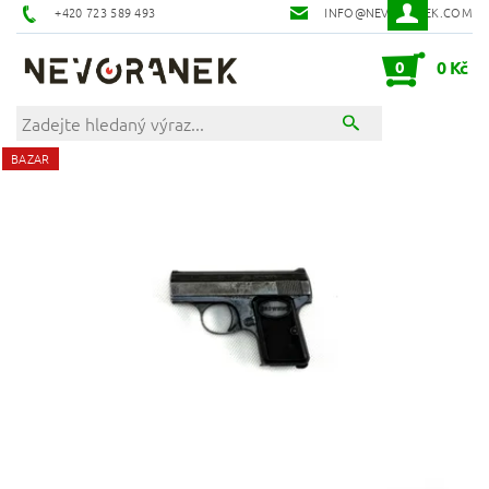
+420 723 589 493
INFO@NEVORANEK.COM
0
0 Kč
BAZAR