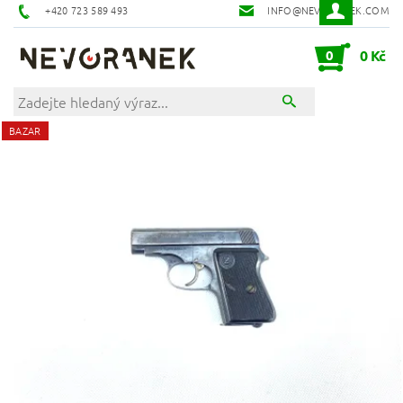
+420 723 589 493
INFO@NEVORANEK.COM
0
0 Kč
BAZAR