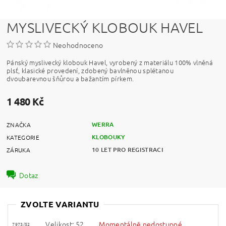
MYSLIVECKÝ KLOBOUK HAVEL
Neohodnoceno
Pánský myslivecký klobouk Havel, vyrobený z materiálu 100% vlněná
plsť, klasické provedení, zdobený bavlněnou splétanou
dvoubarevnou šňůrou a bažantím pírkem.
1 480 Kč
WERRA
ZNAČKA
KLOBOUKY
KATEGORIE
10 LET PRO REGISTRACI
ZÁRUKA
Dotaz
ZVOLTE VARIANTU
Velikost: 52
Momentálně nedostupné
7973/52