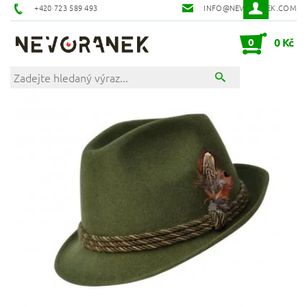
+420 723 589 493
INFO@NEVORANEK.COM
0
0 Kč