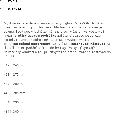
POPIS
DISKUZE
Myslivecké zateplené gumové holínky bighorn VERMONT NEO jsou
ideálním řešením pro deštivé a chladné počasí. Barva holínek je
zelená. Boty jsou vhodné zejména pro volný čas a myslivost. Mají
hrubší
zajišťující bezpečnost chůze.
protiskluzovou podrážku
Holínky jsou velice pohodlné. Materiál je vysoce kvalitní
guma
.
Na svršku je
na
zateplená neoprenem
zatahovací nástavec
tkaničku proti padání nečistit do holínky. Poskytují vynikající
uživatelský komfort a to i při nízkých teplotách (materiál testován do
- 15°C).
41
7
265 mm
42
8
275 mm
43
9
280 mm
44
9,5
285 mm
45
10
290 mm
46
11
300 mm