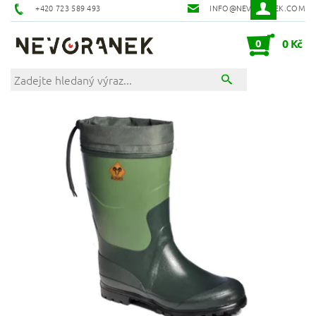
+420 723 589 493
INFO@NEVORANEK.COM
0
0 Kč