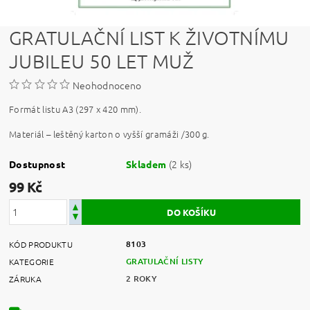
GRATULAČNÍ LIST K ŽIVOTNÍMU
JUBILEU 50 LET MUŽ
Neohodnoceno
F
ormát listu A3 (297 x 420 mm).
Materiál – leštěný karton o vyšší gramáži /300 g.
(2 ks)
Dostupnost
Skladem
99 Kč
8103
KÓD PRODUKTU
GRATULAČNÍ LISTY
KATEGORIE
2 ROKY
ZÁRUKA