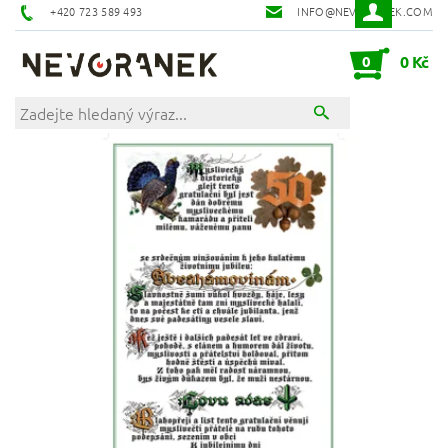
+420 723 589 493
INFO@NEVORANEK.COM
0
0 Kč