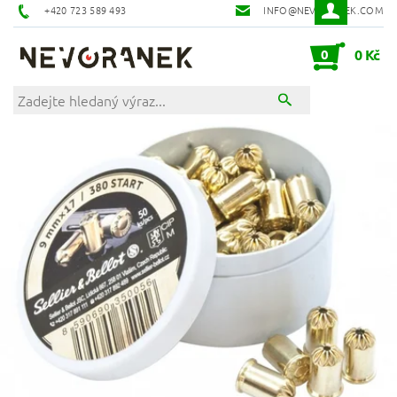
+420 723 589 493
INFO@NEVORANEK.COM
0
0 Kč