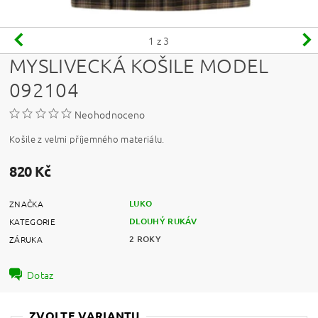
1
z 3
MYSLIVECKÁ KOŠILE MODEL
092104
Neohodnoceno
Košile z velmi příjemného materiálu.
820 Kč
LUKO
ZNAČKA
DLOUHÝ RUKÁV
KATEGORIE
2 ROKY
ZÁRUKA
Dotaz
ZVOLTE VARIANTU