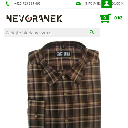
+420 723 589 493
INFO@NEVORANEK.COM
0
0 Kč