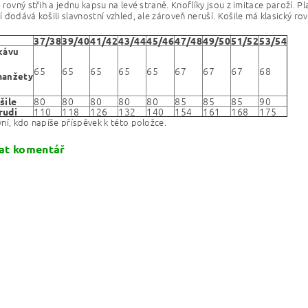
rovný střih a jednu kapsu na levé straně. Knoflíky jsou z imitace paroží. Pl
 dodává košili slavnostní vzhled, ale zároveň neruší. Košile má klasický r
37/38
39/40
41/42
43/44
45/46
47/48
49/50
51/52
53/54
kávu
65
65
65
65
65
67
67
67
68
manžety
80
80
80
80
80
85
85
85
90
šile
110
118
126
132
140
154
161
168
175
rudi
ní, kdo napíše příspěvek k této položce.
at komentář