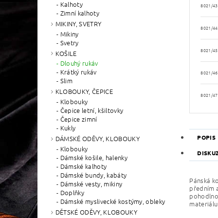
Kalhoty
8021/43
Zimní kalhoty
MIKINY, SVETRY
8021/44
Mikiny
Svetry
8021/45
KOŠILE
Dlouhý rukáv
Krátký rukáv
8021/46
Slim
KLOBOUKY, ČEPICE
8021/47
Klobouky
Čepice letní, kšiltovky
Čepice zimní
Kukly
POPIS
DÁMSKÉ ODĚVY, KLOBOUKY
Klobouky
DISKU
Dámské košile, halenky
Dámské kalhoty
Dámské bundy, kabáty
Pánská ko
Dámské vesty, mikiny
předním a
Doplňky
pohodlno
Dámské myslivecké kostýmy, obleky
materiálu
DĚTSKÉ ODĚVY, KLOBOUKY