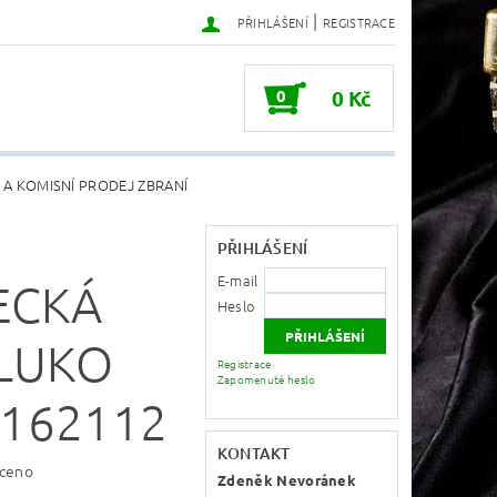
|
PŘIHLÁŠENÍ
REGISTRACE
0
0 Kč
 A KOMISNÍ PRODEJ ZBRANÍ
PŘIHLÁŠENÍ
E-mail
ECKÁ
Heslo
 LUKO
Registrace
Zapomenuté heslo
162112
KONTAKT
ceno
Zdeněk Nevoránek