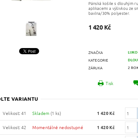
Pánská košile s dlouhým 
aplikacemi a výšivkou ze 
bavlna/30% polyester.
1 420 Kč
LUKO
ZNAČKA
DLOU
KATEGORIE
2 RO
ZÁRUKA
Tisk
LTE VARIANTU
Velikost: 41
Skladem
(1 ks)
1 420 Kč
Velikost: 42
Momentálně nedostupné
1 420 Kč