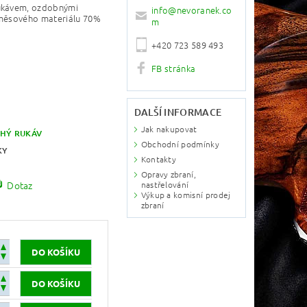
rukávem, ozdobnými
info
@
nevoranek.co
směsového materiálu 70%
m
+420 723 589 493
FB stránka
DALŠÍ INFORMACE
Jak nakupovat
HÝ RUKÁV
Obchodní podmínky
KY
Kontakty
Opravy zbraní,
Dotaz
nastřelování
Výkup a komisní prodej
zbraní