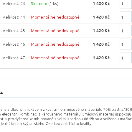
Velikost: 43
Skladem
(1 ks)
1 420 Kč
Velikost: 44
Momentálně nedostupné
1 420 Kč
Velikost: 45
Momentálně nedostupné
1 420 Kč
Velikost: 46
Momentálně nedostupné
1 420 Kč
Velikost: 47
Momentálně nedostupné
1 420 Kč
ZE
šile s dlouhým rukávem z kvalitního směsového materiálu 70% bavlna/30% 
 elegantní kombinací z károvaného materiálu. Směsový materiál uspokojuj
st a prodyšnost kombinované s velmi snadnou údržbou a sníženou mačkav
 je držitelem švýcarského Öko-tex certifikátu kvality.