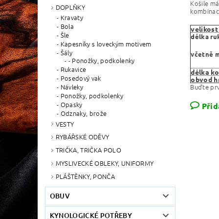
Košile má 
DOPLŇKY
kombinací
Kravaty
Bola
velikost
Šle
délka ru
Kapesníky s loveckým motivem
Šály
včetně 
- Ponožky, podkolenky
Rukavice
délka ko
Posedový vak
obvod h
Návleky
Buďte prv
Ponožky, podkolenky
Opasky
Přid
Odznaky, brože
VESTY
RYBÁŘSKÉ ODĚVY
TRIČKA, TRIČKA POLO
MYSLIVECKÉ OBLEKY, UNIFORMY
PLÁŠTĚNKY, PONČA
OBUV
KYNOLOGICKÉ POTŘEBY