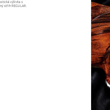
astická výšivka s
ovný střih REGULAR.