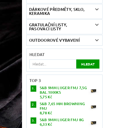
DÁRKOVÉ PŘEDMĚTY, SKLO,
KERAMIKA
GRATULAČNÍ LISTY,
PASOVACÍ LISTY
OUTDOOROVÉ VYBAVENÍ
HLEDAT
TOP 3
S&B 9MM LUGER FMJ 7,5G
BAL.1000KS
5,75 Kč
S&B 7,65 MM BROWNING
FMJ
8,78 Kč
S&B 9MM LUGER FMJ 8G
6,33 Kč