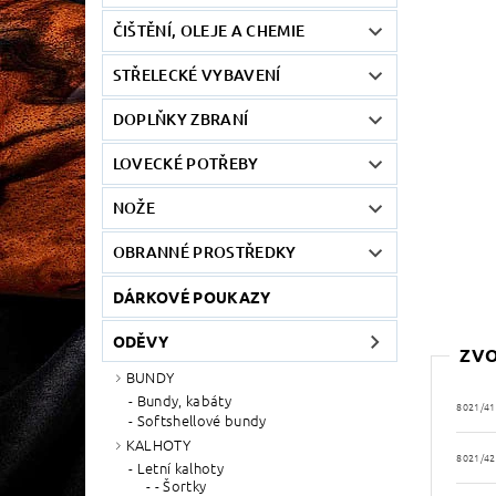
ČIŠTĚNÍ, OLEJE A CHEMIE
STŘELECKÉ VYBAVENÍ
DOPLŇKY ZBRANÍ
LOVECKÉ POTŘEBY
NOŽE
OBRANNÉ PROSTŘEDKY
DÁRKOVÉ POUKAZY
ODĚVY
ZVO
BUNDY
Bundy, kabáty
8021/41
Softshellové bundy
KALHOTY
8021/42
Letní kalhoty
- Šortky