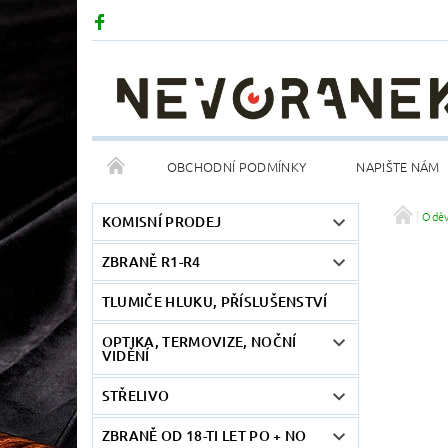
OBCHODNÍ PODMÍNKY
NAPIŠTE NÁM
Odě
KOMISNÍ PRODEJ
ZBRANĚ R1-R4
TLUMIČE HLUKU, PŘÍSLUŠENSTVÍ
OPTIKA, TERMOVIZE, NOČNÍ
VIDĚNÍ
STŘELIVO
ZBRANĚ OD 18-TI LET PO + NO