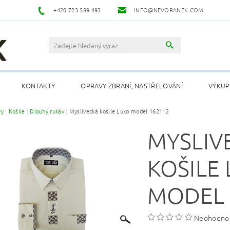
+420 723 589 493
INFO@NEVORANEK.COM
KONTAKTY
OPRAVY ZBRANÍ, NASTŘELOVÁNÍ
VÝKUP
vy
Košile
Dlouhý rukáv
Myslivecká košile Luko model 162112
MYSLIV
KOŠILE
MODEL 
Neohodno