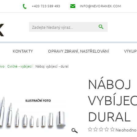
+420 723 589 493
INFO@NEVORANEK.COM
KONTAKTY
OPRAVY ZBRANÍ, NASTŘELOVÁNÍ
VÝKUP
ivo
Cvičné - vybíjecí
Náboj vybíjecí - dural
NÁBOJ
VYBÍJECÍ
DURAL
Neohodno