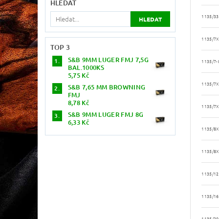
HLEDAT
1135/33
1135/7X
TOP 3
S&B 9MM LUGER FMJ 7,5G
1135/7-
BAL.1000KS
5,75 Kč
1135/7X
S&B 7,65 MM BROWNING
FMJ
8,78 Kč
1135/7X
S&B 9MM LUGER FMJ 8G
6,33 Kč
1135/8X
1135/8X
1135/1
1135/1
1135/2