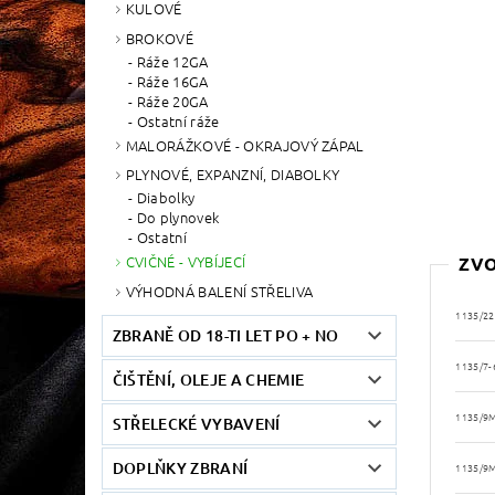
KULOVÉ
BROKOVÉ
Ráže 12GA
Ráže 16GA
Ráže 20GA
Ostatní ráže
MALORÁŽKOVÉ - OKRAJOVÝ ZÁPAL
PLYNOVÉ, EXPANZNÍ, DIABOLKY
Diabolky
Do plynovek
Ostatní
CVIČNÉ - VYBÍJECÍ
ZVO
VÝHODNÁ BALENÍ STŘELIVA
1135/22
ZBRANĚ OD 18-TI LET PO + NO
1135/7-
ČIŠTĚNÍ, OLEJE A CHEMIE
1135/9
STŘELECKÉ VYBAVENÍ
DOPLŇKY ZBRANÍ
1135/9