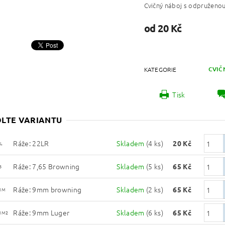
Cvičný náboj s odpruženou
od 20 Kč
CVIČN
KATEGORIE
Tisk
LTE VARIANTU
Ráže: 22LR
Skladem
(4 ks)
20 Kč
L
Ráže: 7,65 Browning
Skladem
(5 ks)
65 Kč
6
Ráže: 9mm browning
Skladem
(2 ks)
65 Kč
MM
Ráže: 9mm Luger
Skladem
(6 ks)
65 Kč
MM2