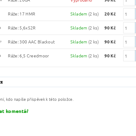
Ráže: 17 HMR
Skladem
(2 ks)
20 Kč
Ráže: 5,6x52R
Skladem
(2 ks)
90 Kč
6
Ráže: 300 AAC Blackout
Skladem
(2 ks)
90 Kč
7
Ráže: 6,5 Creedmoor
Skladem
(2 ks)
90 Kč
6
ZE
ní, kdo napíše příspěvek k této položce.
at komentář