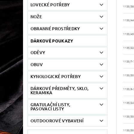
LOVECKÉ POTŘEBY
1135/38
NOŽE
1135/44
OBRANNÉ PROSTŘEDKY
1135/45
DÁRKOVÉ POUKAZY
1135/22
ODĚVY
1135/7-
OBUV
1135/30
KYNOLOGICKÉ POTŘEBY
DÁRKOVÉ PŘEDMĚTY, SKLO,
1135/6-
KERAMIKA
1135/24
GRATULAČNÍ LISTY,
PASOVACÍ LISTY
1135/30
OUTDOOROVÉ VYBAVENÍ
1135/30