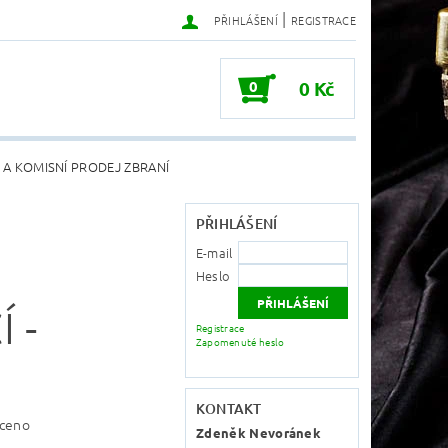
|
PŘIHLÁŠENÍ
REGISTRACE
0
0 Kč
 A KOMISNÍ PRODEJ ZBRANÍ
PŘIHLÁŠENÍ
E-mail
Heslo
 -
Registrace
Zapomenuté heslo
KONTAKT
ceno
Zdeněk Nevoránek