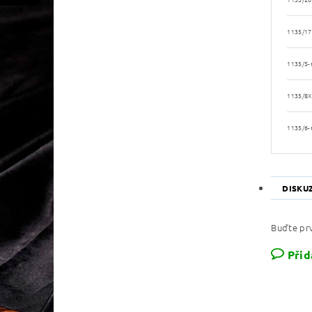
1135/17
1135/5-
1135/8X
1135/6-
DISKU
Buďte prv
Přid