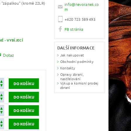
 "zápalkou" (kromě 22LR)
info
@
nevoranek.co
m
+420 723 589 493
FB stránka
É - VYBÍJECÍ
DALŠÍ INFORMACE
Dotaz
Jak nakupovat
Obchodní podmínky
Kontakty
Opravy zbraní,
nastřelování
Výkup a komisní prodej
zbraní