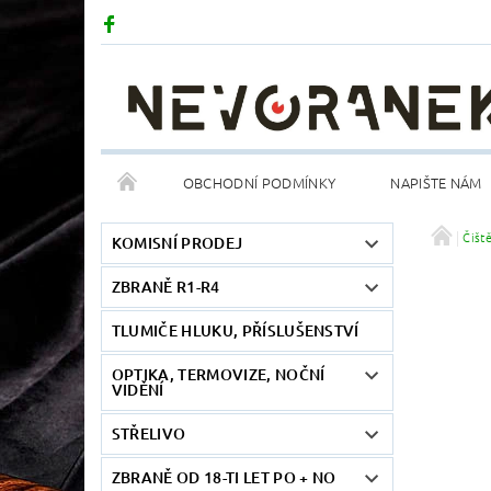
OBCHODNÍ PODMÍNKY
NAPIŠTE NÁM
Čišt
KOMISNÍ PRODEJ
ZBRANĚ R1-R4
TLUMIČE HLUKU, PŘÍSLUŠENSTVÍ
OPTIKA, TERMOVIZE, NOČNÍ
VIDĚNÍ
STŘELIVO
ZBRANĚ OD 18-TI LET PO + NO