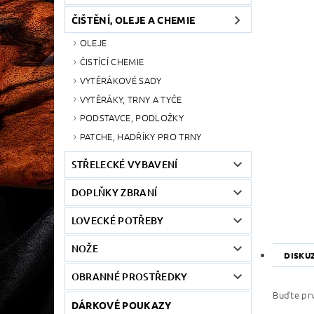
ČIŠTĚNÍ, OLEJE A CHEMIE
OLEJE
ČISTÍCÍ CHEMIE
VYTĚRÁKOVÉ SADY
VYTĚRÁKY, TRNY A TYČE
PODSTAVCE, PODLOŽKY
PATCHE, HADŘÍKY PRO TRNY
STŘELECKÉ VYBAVENÍ
DOPLŇKY ZBRANÍ
LOVECKÉ POTŘEBY
NOŽE
DISKU
OBRANNÉ PROSTŘEDKY
Buďte prv
DÁRKOVÉ POUKAZY