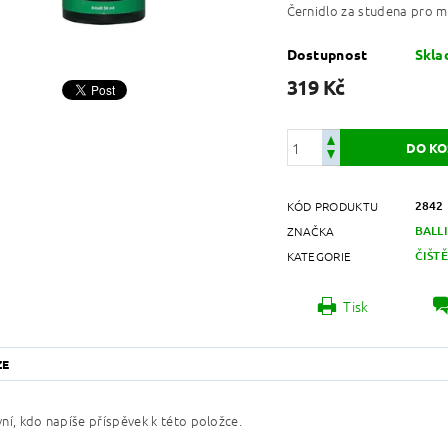
Černidlo za studena pro m
Dostupnost
Skl
319 Kč
2842
KÓD PRODUKTU
BALL
ZNAČKA
ČIŠTĚ
KATEGORIE
Tisk
ZE
ní, kdo napíše příspěvek k této položce.