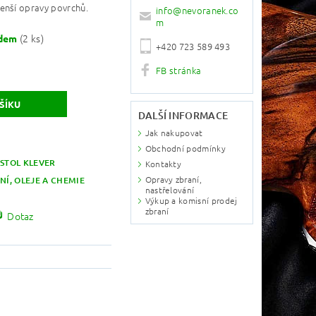
enší opravy povrchů.
info
@
nevoranek.co
m
(2 ks)
adem
+420 723 589 493
FB stránka
DALŠÍ INFORMACE
Jak nakupovat
Obchodní podmínky
ISTOL KLEVER
Kontakty
Opravy zbraní,
NÍ, OLEJE A CHEMIE
nastřelování
Výkup a komisní prodej
zbraní
Dotaz