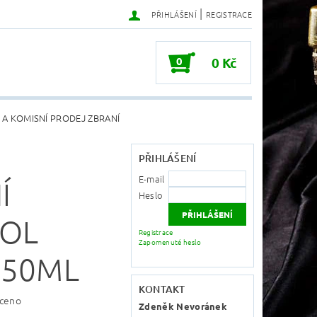
|
PŘIHLÁŠENÍ
REGISTRACE
0
0 Kč
 A KOMISNÍ PRODEJ ZBRANÍ
PŘIHLÁŠENÍ
E-mail
Í
Heslo
TOL
Registrace
Zapomenuté heslo
 50ML
KONTAKT
ceno
Zdeněk Nevoránek