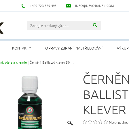
+420 723 589 493
INFO@NEVORANEK.COM
KONTAKTY
OPRAVY ZBRANÍ, NASTŘELOVÁNÍ
VÝKUP
ění, oleje a chemie
Černění Ballistol Klever 50ml
ČERNĚN
BALLIS
KLEVER
Neohodno