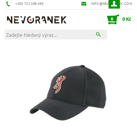
+420 723 589 493
INFO@NEVORANEK.COM
0
0 Kč