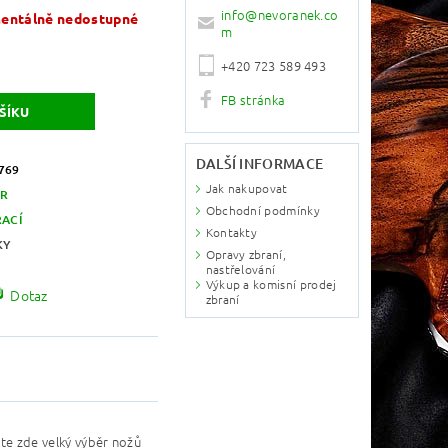
info
@
nevoranek.co
ntálně nedostupné
m
+420 723 589 493
FB stránka
DALŠÍ INFORMACE
769
Jak nakupovat
R
Obchodní podmínky
RACÍ
Kontakty
KY
Opravy zbraní,
nastřelování
Výkup a komisní prodej
Dotaz
zbraní
e zde velký výběr nožů