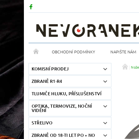
OBCHODNÍ PODMÍNKY
NAPIŠTE NÁM
Nož
KOMISNÍ PRODEJ
ZBRANĚ R1-R4
TLUMIČE HLUKU, PŘÍSLUŠENSTVÍ
OPTIKA, TERMOVIZE, NOČNÍ
VIDĚNÍ
STŘELIVO
ZBRANĚ OD 18-TI LET PO + NO