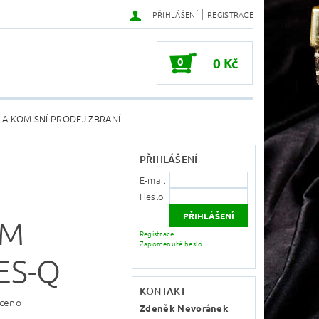
|
PŘIHLÁŠENÍ
REGISTRACE
0
0 Kč
 A KOMISNÍ PRODEJ ZBRANÍ
PŘIHLÁŠENÍ
E-mail
Heslo
UM
Registrace
Zapomenuté heslo
ES-Q
KONTAKT
ceno
Zdeněk Nevoránek