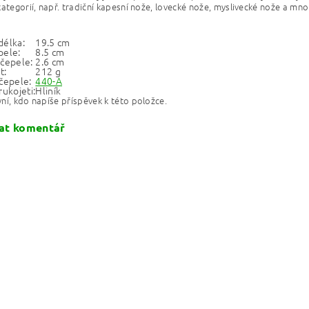
kategorií, např. tradiční kapesní nože, lovecké nože, myslivecké nože a mno
délka:
19.5 cm
pele:
8.5 cm
 čepele:
2.6 cm
t:
212 g
čepele:
440-A
rukojeti:
Hliník
ní, kdo napíše příspěvek k této položce.
at komentář