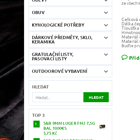
ze všech 
OBUV
Celková 
Délka če
KYNOLOGICKÉ POTŘEBY
Tloušťka
Hmotnos
Materiál 
DÁRKOVÉ PŘEDMĚTY, SKLO,
Materiál 
KERAMIKA
Buďte prv
GRATULAČNÍ LISTY,
Přid
PASOVACÍ LISTY
OUTDOOROVÉ VYBAVENÍ
HLEDAT
TOP 3
S&B 9MM LUGER FMJ 7,5G
BAL.1000KS
5,75 Kč