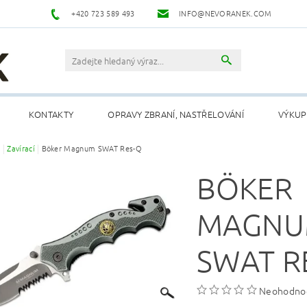
+420 723 589 493
INFO@NEVORANEK.COM
KONTAKTY
OPRAVY ZBRANÍ, NASTŘELOVÁNÍ
VÝKUP
e
Zavírací
Böker Magnum SWAT Res-Q
BÖKER
MAGN
SWAT R
Neohodno