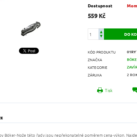
Dostupnost
Mome
559 Kč
01RY
KÓD PRODUKTU
BÖKE
ZNAČKA
ZAVÍ
KATEGORIE
2 RO
ZÁRUKA
Tisk
ZE
y Böker-Nože této řady jsou nepřekonatelné poměrem cena-výkon. Najdet