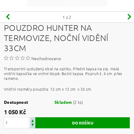
1
z 2
POUZDRO HUNTER NA
TERMOVIZE, NOČNÍ VIDĚNÍ
33CM
Neohodnoceno
Transportní vyztužený obal na optiku. Přední kapsa na zip. Malá
vnitřní kapsička ve vrchní klopě. Boční kapsa. Popruh š. 4 cm. přes
rameno.
Vnitřní rozměry pouzdra:
12 cm x 12 cm x 33 cm.
(2 ks)
Dostupnost
Skladem
1 050 Kč