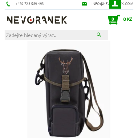
+420 723 589 493
INFO@NEVORANEK.COM
0
0 Kč