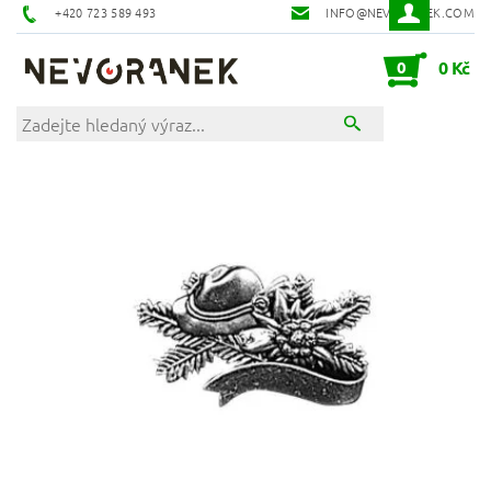
+420 723 589 493
INFO@NEVORANEK.COM
0
0 Kč