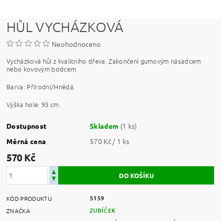
HŮL VYCHÁZKOVÁ
Neohodnoceno
Vycházková hůl z kvalitního dřeva. Zakončení gumovým násadcem
nebo kovovým bodcem.
Barva: Přírodní/Hnědá.
Výška hole: 95 cm.
(1 ks)
Dostupnost
Skladem
570 Kč / 1 ks
Měrná cena
570 Kč
5159
KÓD PRODUKTU
ZUBÍČEK
ZNAČKA