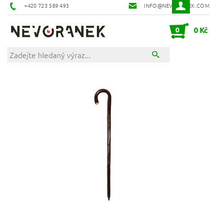
+420 723 589 493
INFO@NEVORANEK.COM
0
0 Kč